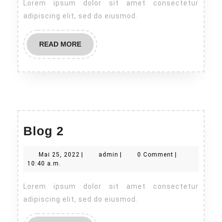
Lorem ipsum dolor sit amet consectetur
adipiscing elit, sed do eiusmod.
READ
READ MORE
MORE
Blog
Blog 2
2
Mai
admin
Mai 25, 2022
|
admin
|
0 Comment
|
25,
10:40 a.m.
2022
Lorem ipsum dolor sit amet consectetur
adipiscing elit, sed do eiusmod.