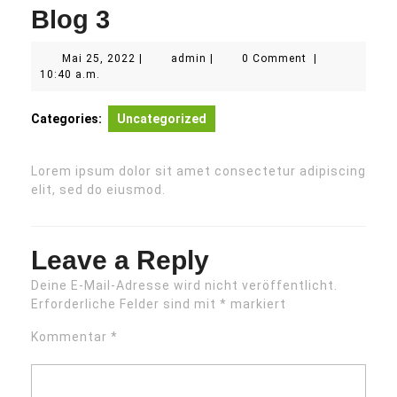
Blog 3
Mai
admin
Mai 25, 2022
|
admin
|
0 Comment
|
25,
10:40 a.m.
2022
Categories:
Uncategorized
Lorem ipsum dolor sit amet consectetur adipiscing
elit, sed do eiusmod.
Leave a Reply
Deine E-Mail-Adresse wird nicht veröffentlicht.
Erforderliche Felder sind mit
*
markiert
Kommentar
*