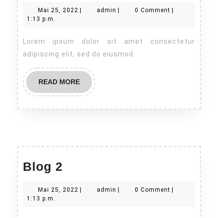
3
Mai
admin
Mai 25, 2022
|
admin
|
0 Comment
|
25,
1:13 p.m.
2022
Lorem ipsum dolor sit amet consectetur
adipiscing elit, sed do eiusmod.
READ
READ MORE
MORE
Blog
Blog 2
2
Mai
admin
Mai 25, 2022
|
admin
|
0 Comment
|
25,
1:13 p.m.
2022