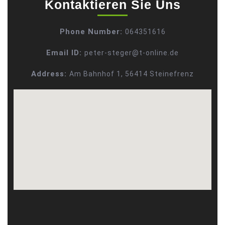
Kontaktieren Sie Uns
Phone Number:
064351616
Email ID:
peter-steger@t-online.de
Address:
Am Bahnhof 1, 56414 Steinefrenz